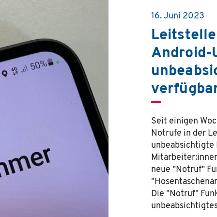
16. Juni 2023
Leitstelle
Android-
unbeabsic
verfügbar
Seit einigen Woc
Notrufe in der Le
unbeabsichtigte 
Mitarbeiter:inne
neue "Notruf" Fu
"Hosentaschenanr
Die "Notruf" Funk
unbeabsichtigt