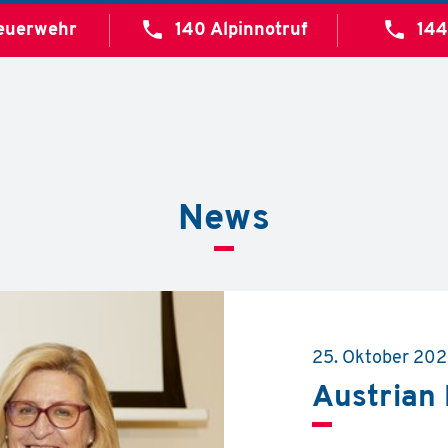
call
call
euerwehr
140
Alpinnotruf
14
News
25. Oktober 20
Austrian 