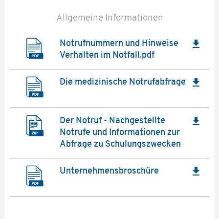
Allgemeine Informationen
file_download
Notrufnummern und Hinweise
Verhalten im Notfall.pdf
file_download
Die medizinische Notrufabfrage
file_download
Der Notruf - Nachgestellte
Notrufe und Informationen zur
Abfrage zu Schulungszwecken
file_download
Unternehmensbroschüre