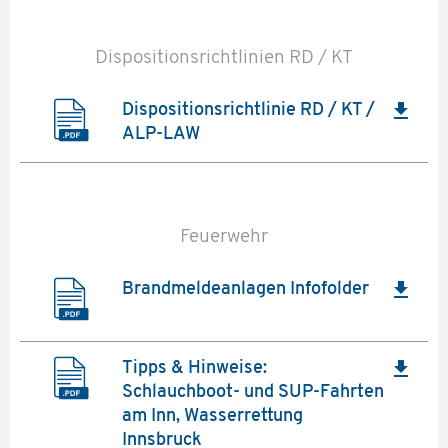
Dispositionsrichtlinien RD / KT
file_download
Dispositionsrichtlinie RD / KT /
ALP-LAW
Feuerwehr
file_download
Brandmeldeanlagen Infofolder
file_download
Tipps & Hinweise:
Schlauchboot- und SUP-Fahrten
am Inn, Wasserrettung
Innsbruck