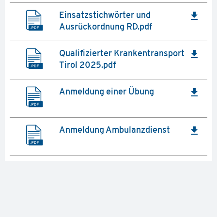
file_download
Einsatzstichwörter und
Ausrückordnung RD.pdf
file_download
Qualifizierter Krankentransport
Tirol 2025.pdf
file_download
Anmeldung einer Übung
file_download
Anmeldung Ambulanzdienst