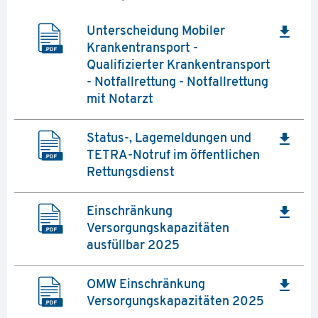
file_download
Unterscheidung Mobiler
Krankentransport -
Qualifizierter Krankentransport
- Notfallrettung - Notfallrettung
mit Notarzt
file_download
Status-, Lagemeldungen und
TETRA-Notruf im öffentlichen
Rettungsdienst
file_download
Einschränkung
Versorgungskapazitäten
ausfüllbar 2025
file_download
OMW Einschränkung
Versorgungskapazitäten 2025