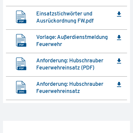
file_download
Einsatzstichwörter und
Ausrückordnung FW.pdf
file_download
Vorlage: Außerdienstmeldung
Feuerwehr
file_download
Anforderung: Hubschrauber
Feuerwehreinsatz (PDF)
file_download
Anforderung: Hubschrauber
Feuerwehreinsatz