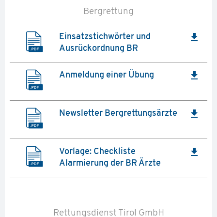
Bergrettung
file_download
Einsatzstichwörter und
Ausrückordnung BR
file_download
Anmeldung einer Übung
file_download
Newsletter Bergrettungsärzte
file_download
Vorlage: Checkliste
Alarmierung der BR Ärzte
Rettungsdienst Tirol GmbH