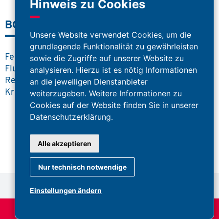
Hinweis zu Cookies
BOS Portal
Unsere Website verwendet Cookies, um die
grundlegende Funktionalität zu gewährleisten
Feuerwehr
sowie die Zugriffe auf unserer Website zu
Flugrettung
analysieren. Hierzu ist es nötig Informationen
Rettungsdienst
an die jeweiligen Dienstanbieter
Krankenhäuser
weiterzugeben. Weitere Informationen zu
Cookies auf der Website finden Sie in unserer
Datenschutzerklärung.
Alle akzeptieren
Nur technisch notwendige
Einstellungen ändern
call
call
call
122
140
144