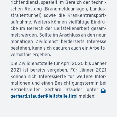
rich­ten­dienst, spe­zi­ell im Be­reich der tech­ni­
schen Ret­tung (Brand­mel­de­an­la­gen, Lan­des­
stra­ßen­tun­nel) so­wie die Kran­ken­trans­port­
auf­nah­me. Wei­ters kön­nen viel­fäl­ti­ge Ein­drü­
cke im Be­reich der Leit­stel­len­ar­beit ge­sam­
melt wer­den. Soll­te im An­schluss an den neun
mo­na­ti­gen Zi­vil­dienst bei­der­seits In­ter­es­se
be­ste­hen, kann sich da­durch auch ein Ar­beits­
ver­hält­nis er­ge­ben.
Die Zi­vil­dienst­stel­le für April 2020 bis Jän­ner
2021 ist be­reits ver­ge­ben. Für Jän­ner 2021
kön­nen sich In­ter­es­sier­te für wei­te­re In­for­
ma­tio­nen und ei­nen Be­sich­ti­gungs­ter­min bei
Be­triebs­lei­ter Ger­hard Stau­der un­ter
gerhard.stauder@leitstelle.tirol
mel­den!