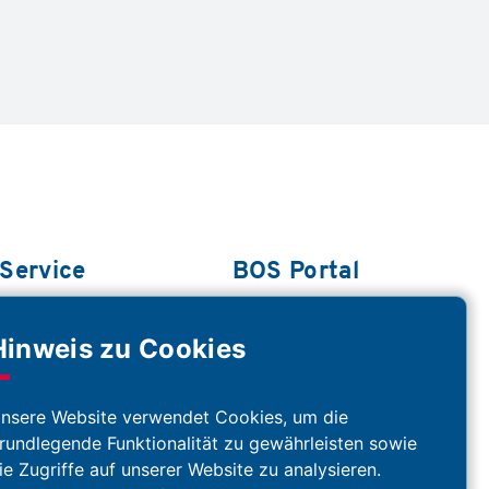
Service
BOS Portal
Hinweis zu Cookies
Downloads
Feuerwehr
Impressum
Flugrettung
nsere Website verwendet Cookies, um die
Datenschutz
Rettungsdienst
rundlegende Funktionalität zu gewährleisten sowie
Häufige Fragen
Krankenhäuser
ie Zugriffe auf unserer Website zu analysieren.