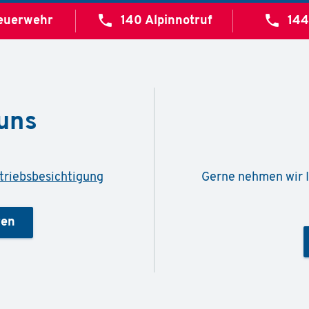
call
call
euerwehr
140
Alpinnotruf
14
uns
triebsbesichtigung
Gerne nehmen wir I
ren