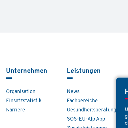
Unternehmen
Leistungen
Organisation
News
Einsatzstatistik
Fachbereiche
U
Karriere
Gesundheitsberatung
g
SOS-EU-Alp App
d