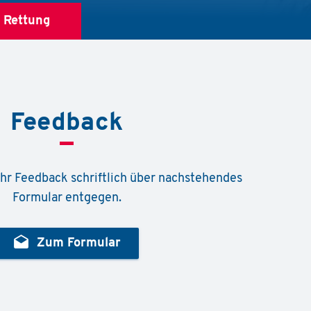
4
Rettung
Feedback
hr Feedback schriftlich über nachstehendes
Formular entgegen.
drafts
Zum Formular