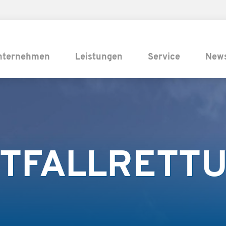
nternehmen
Leistungen
Service
New
TFALLRETT