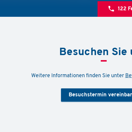
call
122
F
Besuchen Sie 
Weitere Informationen finden Sie unter
Be
Besuchstermin vereinba