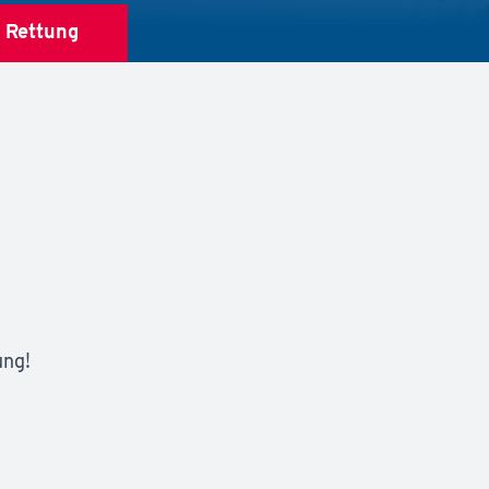
4
Rettung
ung!