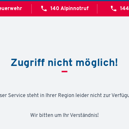
call
call
euerwehr
140
Alpinnotruf
14
Zugriff nicht möglich!
ser Ser­vice steht in Ih­rer Re­gi­on lei­der nicht zur Ver­fü­g
Wir bit­ten um Ihr Ver­ständ­nis!