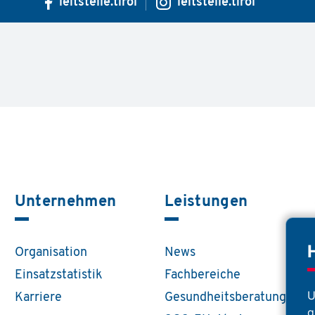
leitstelle.tirol
leitstelle.tirol
Unternehmen
Leistungen
Organisation
News
Einsatzstatistik
Fachbereiche
U
Karriere
Gesundheitsberatung
g