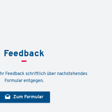
Feedback
hr Feedback schriftlich über nachstehendes
Formular entgegen.
drafts
Zum Formular