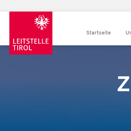
Startseite
U
Z